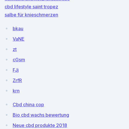
cbd lifestyle saint tropez
salbe für knieschmerzen
bkau
VaNE
zt
cGsm
FJj
ZrfR
krn
Cbd china cop
Bio cbd wachs bewertung
Neue cbd produkte 2018