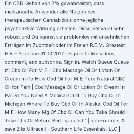
Ein CBD-Gehalt von 7% gewährleistet, dass
medizinische Anwender alle Nutzen des
therapeutischen Cannabidiols ohne jegliche
psychoaktive Wirkung erhalten. Diese Sativa ist sehr
robust und Du kannst sie problemlos mit ansehnlichen
Erträgen im Zuchtzelt oder im Freien R.E.M. Greatest
Hits - YouTube 31.03.2017 · Sign in to like videos,
comment, and subscribe. Sign in. Watch Queue Queue
#1 Cbd Oil For M E - Cbd Massage Oil Or Lotion Or
Cream In Pa How Cbd Oil For M E Pure Natural CBD
Oil for Pain | Cbd Massage Oil Or Lotion Or Cream In
Pa Do You Need A Medical Card To Buy Cbd Oil In
Michigan Where To Buy Cbd Oil In Alaska. Cbd Oil For
M E How Many Mg Of Cbd Oil Can You Take Should I
Take Cbd Oil Before Bed : your list™ | auto-reorder &
save Zilis Ultracell - Southern Life Essentials, LLC |