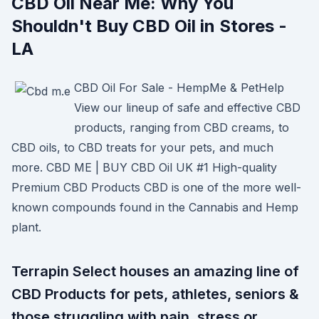
CBD Oil Near Me: Why You
Shouldn't Buy CBD Oil in Stores -
LA
CBD Oil For Sale - HempMe & PetHelp
View our lineup of safe and effective CBD
products, ranging from CBD creams, to
CBD oils, to CBD treats for your pets, and much
more. CBD ME | BUY CBD Oil UK #1 High-quality
Premium CBD Products CBD is one of the more well-
known compounds found in the Cannabis and Hemp
plant.
Terrapin Select houses an amazing line of
CBD Products for pets, athletes, seniors &
those struggling with pain, stress or