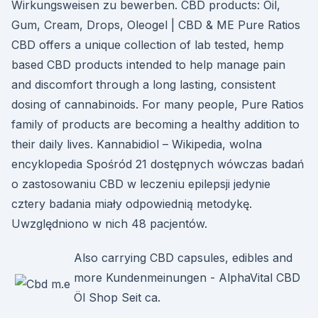
Wirkungsweisen zu bewerben. CBD products: Oil,
Gum, Cream, Drops, Oleogel | CBD & ME Pure Ratios
CBD offers a unique collection of lab tested, hemp
based CBD products intended to help manage pain
and discomfort through a long lasting, consistent
dosing of cannabinoids. For many people, Pure Ratios
family of products are becoming a healthy addition to
their daily lives. Kannabidiol – Wikipedia, wolna
encyklopedia Spośród 21 dostępnych wówczas badań
o zastosowaniu CBD w leczeniu epilepsji jedynie
cztery badania miały odpowiednią metodykę.
Uwzględniono w nich 48 pacjentów.
Also carrying CBD capsules, edibles and
more Kundenmeinungen - AlphaVital CBD
Öl Shop Seit ca.