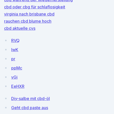
cbd oder cbg für schlaflosigkeit
virginia nach brisbane cbd
rauchen cbd blume hoch
cbd aktuelle cvs
RVQ
IwK
pr
ppMc
vGi
EeHXR
Diy-salbe mit cbd-öl
Geht cbd paste aus